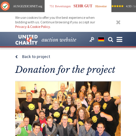
SEHR GUT
AUSGEZEICHNET
.org
751 Bewertungen
Hinweise
4.93
/ 5.
We use cookies to offer you the best experience when
bidding with us. Continue browsing if you accept our
Privacy & Cookie Policy
.
auction website
Back to project
Donation for the project