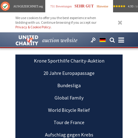
SEHR GUT
AUSGEZEICHNET
.org
751 Bewertungen
Hinweise
4.93
/ 5.
We use cookies to offer you the best experience when
bidding with us. Continue browsing if you accept our
Privacy & Cookie Policy
.
auction website
Krone Sporthilfe Charity-Auktion
20 Jahre Europapassage
Bundesliga
Global Family
World Bicycle Relief
Tour de France
Aufschlag gegen Krebs