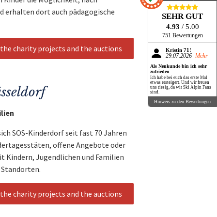
d erhalten dort auch pädagogische
SEHR GUT
4.93
/ 5.00
751 Bewertungen
the charity projects and the auctions
Kristin 71!
29.07.2026
Mehr
Als Neukunde bin ich sehr
zufrieden
Ich habe bei euch das erste Mal
etwas ersteigert. Und wir freuen
sseldorf
uns riesig, da wir Ski Alpin Fans
sind.
Hinweis zu den Bewertungen
ilien
sich SOS-Kinderdorf seit fast 70 Jahren
dertagesstäten, offene Angebote oder
it Kindern, Jugendlichen und Familien
 Standorten.
the charity projects and the auctions