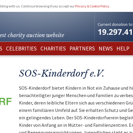
idding with us. Continue browsing if you accept our
Privacy & Cookie Policy
.
Current donation tot
19.297.4
est charity
auction website
S
CELEBRITIES
CHARITIES
PARTNERS
NEWS
HELP
SOS-Kinderdorf e.V.
SOS-Kinderdorf bietet Kindern in Not ein Zuhause und hilf
benachteiligter junger Menschen und Familien zu verbe
Kinder, deren leibliche Eltern sich aus verschiedenen G
einem familiären Umfeld auf. Sie erhalten Schutz und G
ein gelingendes Leben. Der SOS-Kinderdorfverein begleit
Kinder von Anfang an in Mütter- und Familienzentren. Er
und Begegnungseinrichtungen. Jugendlichen steht er zu