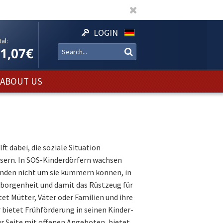
LOGIN
al:
11,07€
ABOUT US
t dabei, die soziale Situation
ssern. In SOS-Kinderdörfern wachsen
ründen nicht um sie kümmern können, in
eborgenheit und damit das Rüstzeug für
et Mütter, Väter oder Familien und ihre
 bietet Frühförderung in seinen Kinder-
r Seite mit offenen Angeboten, bietet