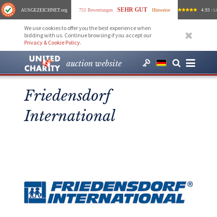
SEHR GUT
AUSGEZEICHNET
.org
751 Bewertungen
Hinweise
4.93
/ 5.
We use cookies to offer you the best experience when
bidding with us. Continue browsing if you accept our
Privacy & Cookie Policy
.
auction website
Friedensdorf
International