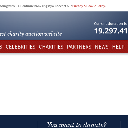
idding with us. Continue browsing if you accept our
Privacy & Cookie Policy
.
Current donation tot
19.297.4
est charity
auction website
S
CELEBRITIES
CHARITIES
PARTNERS
NEWS
HELP
You want to donate?