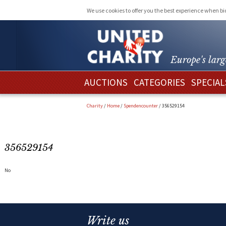
We use cookies to offer you the best experience when b
Europe's larg
AUCTIONS
CATEGORIES
SPECIAL
Charity
/
Home
/
Spendencounter
/
356529154
356529154
No
Write us