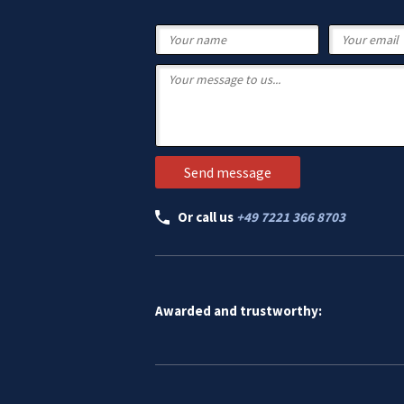
Or call us
+49 7221 366 8703
Awarded and trustworthy: