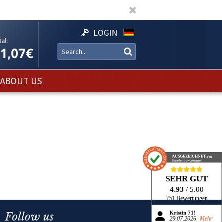
LOGIN
al:
11,07€
ABOUT US
AUSGEZEICHNET
.org
Kundenbewertungen
SEHR GUT
4.93
/ 5.00
751 Bewertungen
Follow us
Kristin 71!
29.07.2026
Mehr