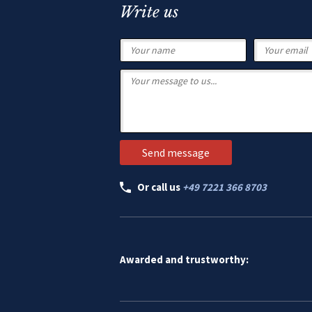
Write us
Or call us
+49 7221 366 8703
Awarded and trustworthy: