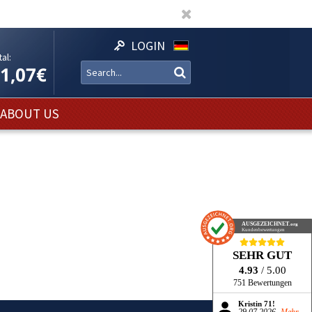
LOGIN
al:
11,07€
ABOUT US
AUSGEZEICHNET
.org
Kundenbewertungen
SEHR GUT
4.93
/ 5.00
751 Bewertungen
Kristin 71!