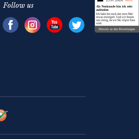
29.07.2026
Mehr
Follow us
Als Neukunde bin ich sehr
zufrieden
Ich habe bei euch das erste Mal
etwas ersteigert. Und wir freuen
uns riesig, da wir Ski Alpin Fans
sind.
Hinweis zu den Bewertungen