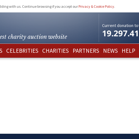
idding with us. Continue browsing if you accept our
Privacy & Cookie Policy
.
Current donation tot
19.297.4
est charity
auction website
S
CELEBRITIES
CHARITIES
PARTNERS
NEWS
HELP