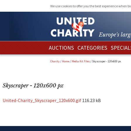
We use cookies to offer you the best experience when b
Europe's larg
AUCTIONS
CATEGORIES
SPECIAL
Charity
/
Home
/
Media Kit Files
/
Skyscraper - 120x600 px
Skyscraper - 120x600 px
United-Charity_Skyscraper_120x600.gif
116.23 kB