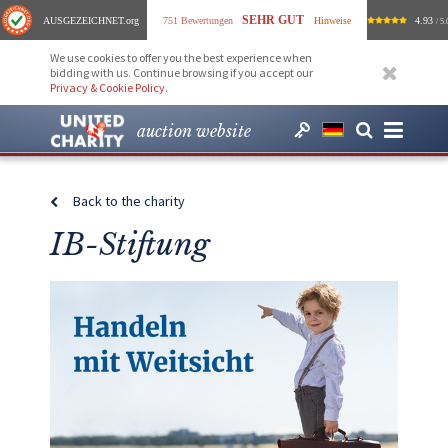
SEHR GUT
AUSGEZEICHNET
.org
751 Bewertungen
Hinweise
4.93
/ 5.
We use cookies to offer you the best experience when
bidding with us. Continue browsing if you accept our
Privacy & Cookie Policy
.
auction website
Back to the charity
IB-Stiftung