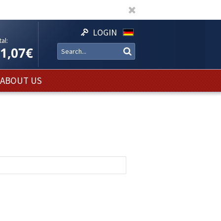
LOGIN
al:
11,07€
ABOUT US