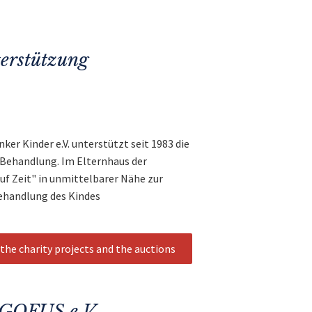
terstützung
ker Kinder e.V. unterstützt seit 1983 die
 Behandlung. Im Elternhaus der
auf Zeit" in unmittelbarer Nähe zur
Behandlung des Kindes
the charity projects and the auctions
 GOFUS e.V.