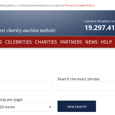
idding with us. Continue browsing if you accept our
Privacy & Cookie Policy
.
Current donation tot
19.297.4
est charity
auction website
S
CELEBRITIES
CHARITIES
PARTNERS
NEWS
HELP
Search the exact phrase:
play per page:
new search