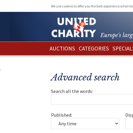
We use cookies to offer you the best experience when b
Europe's larg
AUCTIONS
CATEGORIES
SPECIAL
;
Advanced search
Search all the words:
Published:
Dis