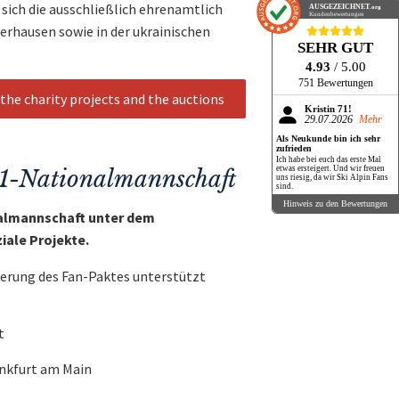
sich die ausschließlich ehrenamtlich
AUSGEZEICHNET
.org
Kundenbewertungen
erhausen sowie in der ukrainischen
SEHR GUT
4.93
/ 5.00
751 Bewertungen
the charity projects and the auctions
Kristin 71!
29.07.2026
Mehr
Als Neukunde bin ich sehr
zufrieden
Ich habe bei euch das erste Mal
etwas ersteigert. Und wir freuen
-Nationalmannschaft
uns riesig, da wir Ski Alpin Fans
sind.
Hinweis zu den Bewertungen
onalmannschaft unter dem
iale Projekte.
gerung des Fan-Paktes unterstützt
t
nkfurt am Main