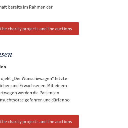
haft bereits im Rahmen der
the charity projects and the auctions
hsen
len
projekt „Der Wünschewagen“ letzte
ichen und Erwachsenen. Mit einem
ortwagen werden die Patienten
hnsuchtsorte gefahren und dürfen so
the charity projects and the auctions