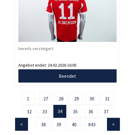
bereits versteigert
Angebot endet:
24.02.2026 16:05
Beendet
1
27
28
29
30
31
...
34
32
33
35
36
37
38
39
40
843
...