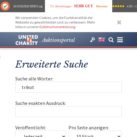
SEHR GUT
AUSGEZEICHNET
.org
751 Bewertungen
Hinweise
4.93
/ 5.
Wir verwenden Cookies, um die Funktionalität der
Webseite zu gewährleisten und zu verbessern. Mehr
Infos in unserer
Datenschutzerklärung
.
Auktionsportal
;
Erweiterte Suche
Suche alle Wörter:
Suche exakten Ausdruck:
Veröffentlicht:
Pro Seite anzeigen: