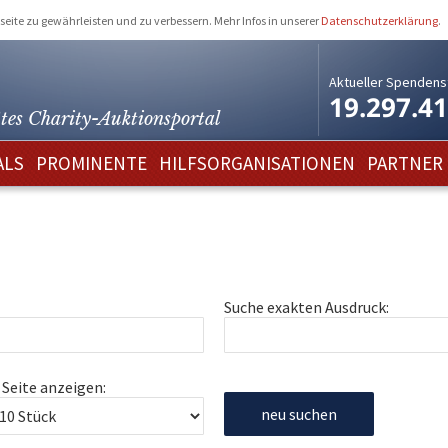
eite zu gewährleisten und zu verbessern. Mehr Infos in unserer
Datenschutzerklärung
.
Aktueller Spendens
19.297.4
tes Charity-
Auktionsportal
ALS
PROMINENTE
HILFSORGANISATIONEN
PARTNER
Suche exakten Ausdruck:
 Seite anzeigen:
neu suchen