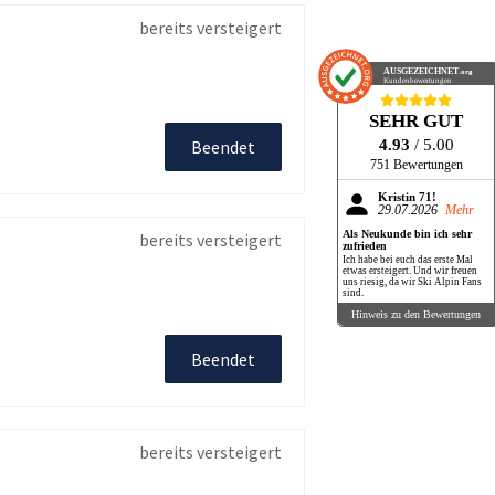
bereits versteigert
AUSGEZEICHNET
.org
Kundenbewertungen
SEHR GUT
4.93
/ 5.00
Beendet
751 Bewertungen
Kristin 71!
29.07.2026
Mehr
Als Neukunde bin ich sehr
bereits versteigert
zufrieden
Ich habe bei euch das erste Mal
etwas ersteigert. Und wir freuen
uns riesig, da wir Ski Alpin Fans
sind.
Hinweis zu den Bewertungen
Beendet
bereits versteigert