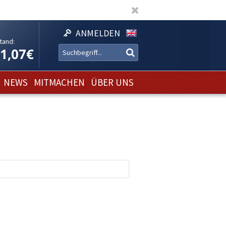
ANMELDEN
tand:
11,07€
NEWS
MITMACHEN
ÜBER UNS