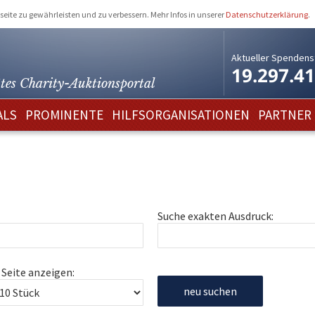
eite zu gewährleisten und zu verbessern. Mehr Infos in unserer
Datenschutzerklärung
.
Aktueller Spendens
19.297.4
tes Charity-
Auktionsportal
ALS
PROMINENTE
HILFSORGANISATIONEN
PARTNER
Suche exakten Ausdruck:
 Seite anzeigen:
neu suchen