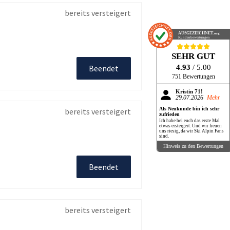
bereits versteigert
AUSGEZEICHNET
.org
Kundenbewertungen
SEHR GUT
4.93
/ 5.00
Beendet
751 Bewertungen
Kristin 71!
29.07.2026
Mehr
Als Neukunde bin ich sehr
bereits versteigert
zufrieden
Ich habe bei euch das erste Mal
etwas ersteigert. Und wir freuen
uns riesig, da wir Ski Alpin Fans
sind.
Hinweis zu den Bewertungen
Beendet
bereits versteigert