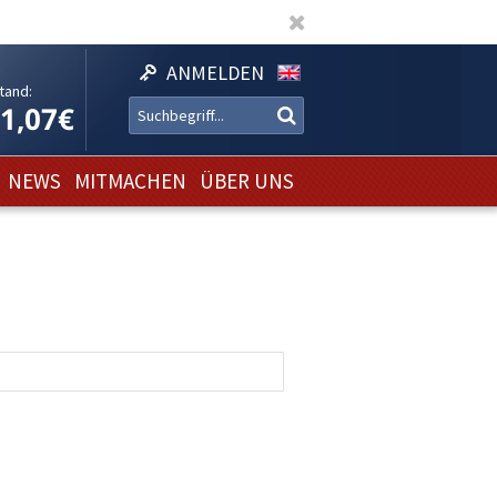
ANMELDEN
tand:
11,07€
NEWS
MITMACHEN
ÜBER UNS