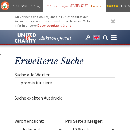
SEHR GUT
AUSGEZEICHNET
.org
751 Bewertungen
Hinweise
4.93
/ 5.
Wir verwenden Cookies, um die Funktionalität der
Webseite zu gewährleisten und zu verbessern. Mehr
Infos in unserer
Datenschutzerklärung
.
Auktionsportal
;
Erweiterte Suche
Suche alle Wörter:
Suche exakten Ausdruck:
Veröffentlicht:
Pro Seite anzeigen: