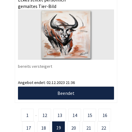
gemaltes Tier-Bild
bereits versteigert
Angebot endet:
02.12.2023 21:36
Beendet
1
12
13
14
15
16
...
19
17
18
20
21
22