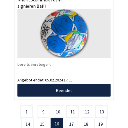
signieren Ball!
bereits versteigert
Angebot endet:
05.02.2024 17:55
Beendet
1
9
10
11
12
13
...
16
14
15
17
18
19