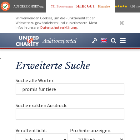
SEHR GUT
AUSGEZEICHNET
.org
751 Bewertungen
Hinweise
4.93
/ 5.
Wir verwenden Cookies, um die Funktionalität der
Webseite zu gewährleisten und zu verbessern. Mehr
Infos in unserer
Datenschutzerklärung
.
Auktionsportal
;
Erweiterte Suche
Suche alle Wörter:
Suche exakten Ausdruck:
Veröffentlicht:
Pro Seite anzeigen: