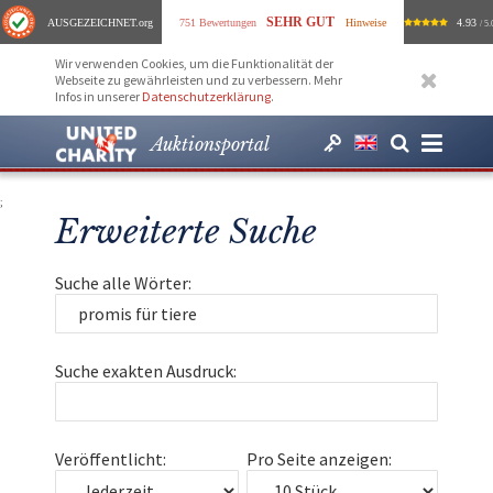
SEHR GUT
AUSGEZEICHNET
.org
751 Bewertungen
Hinweise
4.93
/ 5.
Wir verwenden Cookies, um die Funktionalität der
Webseite zu gewährleisten und zu verbessern. Mehr
Infos in unserer
Datenschutzerklärung
.
Auktionsportal
;
Erweiterte Suche
Suche alle Wörter:
Suche exakten Ausdruck:
Veröffentlicht:
Pro Seite anzeigen: