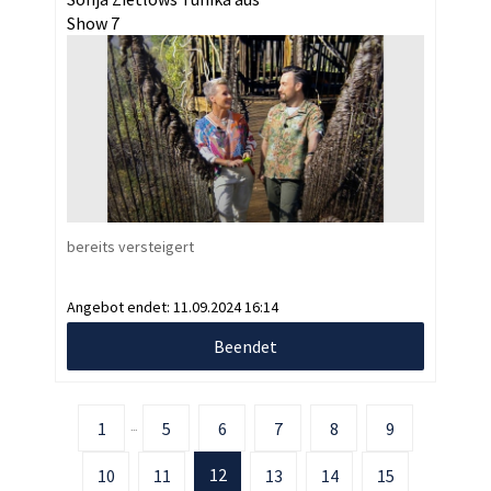
Show 7
bereits versteigert
Angebot endet:
11.09.2024 16:14
Beendet
1
5
6
7
8
9
...
12
10
11
13
14
15