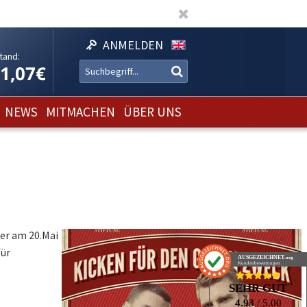
ANMELDEN
tand:
11,07€
NEWS
MITMACHEN
ÜBER UNS
ker am 20.Mai
für
AUSGEZEICHNET
.org
Kundenbewertungen
SEHR GUT
4.93
/ 5.00