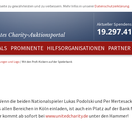
eite zu gewährleisten und zu verbessern. Mehr Infos in unserer
Datenschutzerklärung
.
Aktueller Spendens
19.297.4
tes Charity-
Auktionsportal
ALS
PROMINENTE
HILFSORGANISATIONEN
PARTNER
lungen und Logo
/
Mit den Profi-Kickern auf der Spielerbank
Wenn die beiden Nationalspieler Lukas Podolski und Per Mertesac
llen Bereichen in Köln einladen, ist auch ein Platz auf der Bank 
er kommt ab sofort bei
www.unitedcharity.de
unter den Hammer!