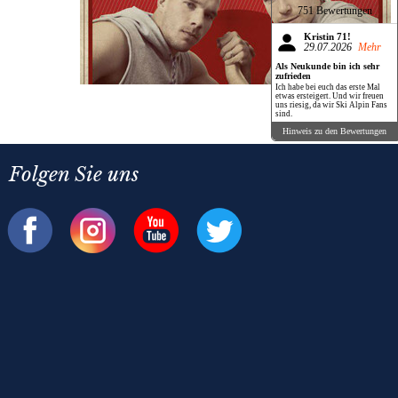
751 Bewertungen
Kristin 71!
29.07.2026
Mehr
Als Neukunde bin ich sehr
zufrieden
Ich habe bei euch das erste Mal
etwas ersteigert. Und wir freuen
uns riesig, da wir Ski Alpin Fans
sind.
Hinweis zu den Bewertungen
Folgen Sie uns