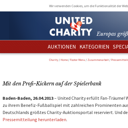
Wir verwenden Cookies, um die Funktionalität der Webs
Europas größ
AUKTIONEN
KATEGORIEN
SPECI
Charity
/
Home
/
Footer Menu
/
Zusammenarbeit
/
Pressemittei
Mit den Profi-Kickern auf der Spielerbank
Baden-Baden, 26.04.2013
– United Charity erfüllt Fan-Träume! 
zu ihrem Benefiz-Fußballspiel mit zahlreichen Prominenten aus a
Deutschlands größtes Charity-Auktionsportal reserviert. Und d
Pressemitteilung herunterladen
.