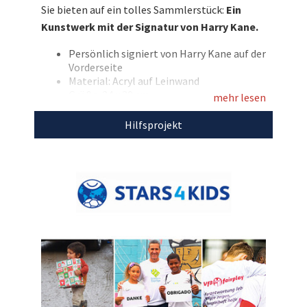
Sie bieten auf ein tolles Sammlerstück:
Ein
veredelt. Bieten Sie jetzt mit und unterstützen
Kunstwerk mit der Signatur von Harry Kane.
Sie den guten Zweck!
Persönlich signiert von Harry Kane auf der
Entdecken Sie bei uns auch weitere
Vorderseite
einzigartige Auktionen
für den guten Zweck!
Material: Acryl auf Leinwand
Größe: 24 x 30 cm
mehr lesen
Inkl. Fotodruck von Harry Kane mit der
Leinwand
Hilfsprojekt
Den Erlös dieser Auktion leiten wir direkt, ohne
Abzug von Kosten, an
Stars4Kids
weiter.