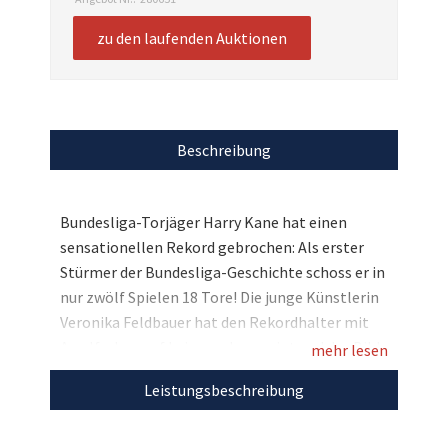
zu den laufenden Auktionen
Beschreibung
Bundesliga-Torjäger Harry Kane hat einen
sensationellen Rekord gebrochen: Als erster
Stürmer der Bundesliga-Geschichte schoss er in
nur zwölf Spielen 18 Tore! Die junge Künstlerin
Veronika Feldbauer hat den Rekordhalter mit
Acrylfarben auf Leinwand verewigt und das Bild
mehr lesen
der Stiftung Stars4Kids zur Verfügung gestellt,
Leistungsbeschreibung
um damit Kindern in Not zu helfen. Harry Kane
hat das Bild der erst 15-jährigen Künstlerin in
München mit seiner persönlichen Unterschrift