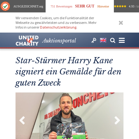
SEHR GUT
AUSGEZEICHNET
.org
751 Bewertungen
Hinweise
4.93
/ 5.
Wir verwenden Cookies, um die Funktionalität der
Webseite zu gewährleisten und zu verbessern. Mehr
Infos in unserer
Datenschutzerklärung
.
Auktionsportal
Star-Stürmer Harry Kane
signiert ein Gemälde für den
guten Zweck